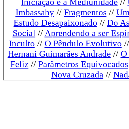
Iniciação e a Mediunidade
//
Imbassahy
//
Fragmentos
//
Um 
Estudo Desapaixonado
//
Do As
Social
//
Aprendendo a ser Espír
Inculto
//
O Pêndulo Evolutivo
/
Hernani Guimarães Andrade
//
O 
Feliz
//
Parâmetros Equivocados
Nova Cruzada
//
Nada