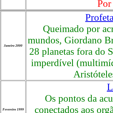
Por
Profet
Queimado por acre
mundos, Giordano Bru
Janeiro 2000
28 planetas fora do 
imperdível (multimí
Aristótel
L
Os pontos da acu
conectados aos orgã
Fevereiro 1999