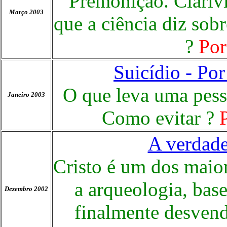
Premonição. Clarivi
Março 2003
que a ciência diz sob
?
Por
Suicídio - Po
O que leva uma pess
Janeiro 2003
Como evitar ?
A verdade
Cristo é um dos maio
a arqueologia, bas
Dezembro 2002
finalmente desven