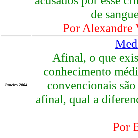
acusados por esse cr
de sangue
Por
Alexandre V
Medi
Afinal, o que exi
conhecimento médic
convencionais são
Janeiro 2004
afinal, qual a difere
Por
B