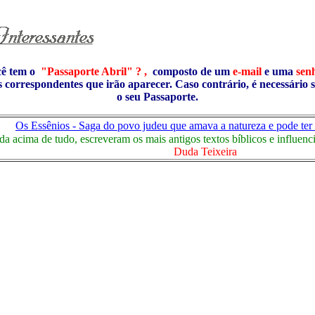
cê tem o
"Passaporte Abril" ? ,
composto de um
e-mail
e uma
sen
s correspondentes que irão aparecer. Caso contrário, é necessário 
o seu Passaporte.
Os Essênios - Saga do povo judeu que amava a natureza e pode ter 
ida acima de tudo, escreveram os mais antigos textos bíblicos e influen
Duda Teixeira