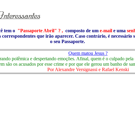
cê tem o
"Passaporte Abril" ? ,
composto de um
e-mail
e uma
sen
s correspondentes que irão aparecer. Caso contrário, é necessário 
o seu Passaporte.
Quem matou Jesus ?
ando polêmica e despertando emoções. Afinal, quem é o culpado pela cru
m são os acusados por esse crime e por que ele gerou um banho de sa
Por
Alexandre Versignassi e Rafael Kenski