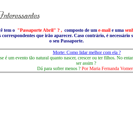
cê tem o
"Passaporte Abril" ? ,
composto de um
e-mail
e uma
sen
s correspondentes que irão aparecer. Caso contrário, é necessário 
o seu Passaporte.
Morte: Como lidar melhor com ela ?
e é um evento tão natural quanto nascer, crescer ou ter filhos. No entant
ser assim ?
Dá para sofrer menos ?
Por Maria Fernanda Vome