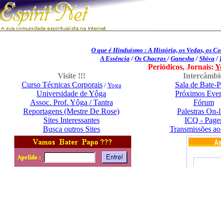
O que é Hinduísmo : A História, os Vedas, os C
A Essência
/
Os Chacras
/
Ganesha
/
Shiva
/
Periódicos, Jornais:
Y
Visite !!!
Intercâmbi
Curso Técnicas Corporais
Sala de Bate-
/
Yoga
Universidade de Yôga
Próximos Eve
Assoc. Prof. Yôga / Tantra
Fórum
Reportagens (Mestre De Rose)
Palestras On-l
Sites Interessantes
ICQ - Page
Busca outros Sites
Transmissões ao