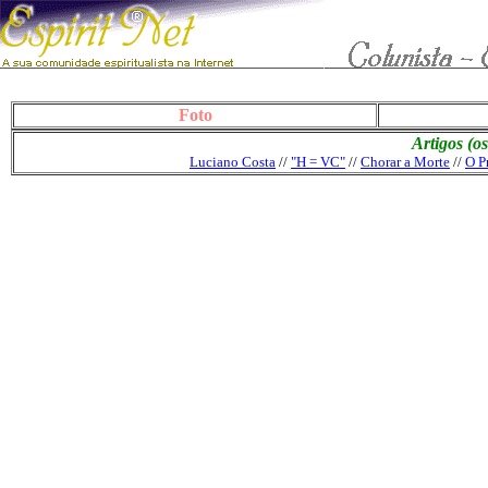
Foto
Artigos (o
Luciano Costa
//
"H = VC"
//
Chorar a Morte
//
O P