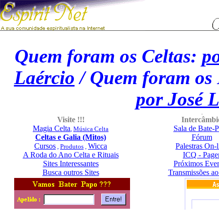
Quem foram os Celtas:
po
Laércio
/ Quem foram os
por José L
.
Visite !!!
Intercâmbi
Magia Celta
Sala de Bate-
,
Música Celta
Celtas e Galia (Mitos)
Fórum
Cursos
Wicca
Palestras On-l
,
Produtos
,
A Roda do Ano Celta e Rituais
ICQ - Page
Sites Interessantes
Próximos Eve
Busca outros Sites
Transmissões ao