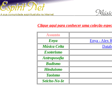
Clique aqui para conhecer uma coleção especi
Assunto
Enya
Enya - Alex R
Música Celta
Datab
Esoterismo
Antroposofia
Budismo
Hinduismo
Taoismo
Seicho-No-Ie