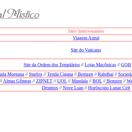
Sites Interessantes
Viagem Astral
Site do Vaticano
Site da Ordem dos Templários
//
Lojas Maçônicas
//
GOB
ada Morgana
//
Starfox
//
Tenda Cigana
//
Bemzen
//
Rahdhai
//
Socieda
//
Almas Gêmeas
//
ZIPNET
//
UOL
//
Mandala
//
BOL
//
Bemzen
//
We
Destinos
//
Nove Luas
//
Horóscopo Lunar Celt