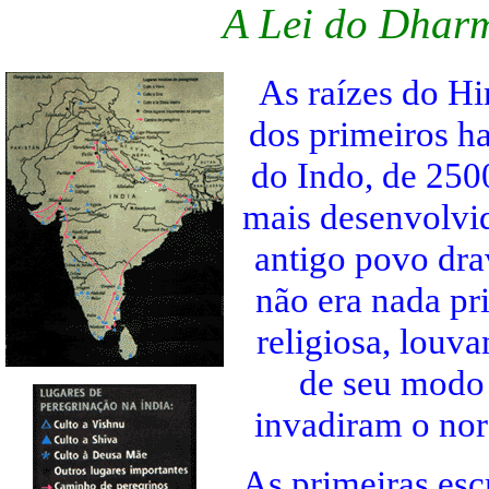
A Lei do Dharm
As raízes do Hi
dos primeiros ha
do Indo, de 2500
mais desenvolvi
antigo povo drav
não era nada pr
religiosa, louv
de seu modo d
invadiram o nor
As primeiras esc