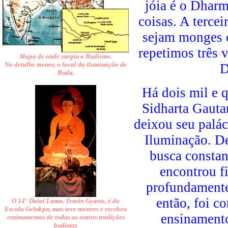
jóia é o Dharm
coisas. A terce
sejam monges 
repetimos três 
Mapa de onde surgiu o Budismo.
No detalhe menor, o local da iluminação de
D
Buda.
Há dois mil e 
Sidharta Gautam
deixou seu palác
Iluminação. D
busca constan
encontrou f
profundamente,
então, foi c
O 14° Dalai Lama, Tensin Gyatso, é da
Escola Gelukpa, mas teve mestres e recebeu
ensinamento
ensinamentos de todas as outras tradições
budistas