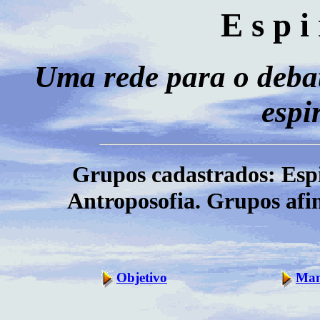
E s p i 
Uma rede para o debat
espi
Grupos cadastrados: Espi
Antroposofia. Grupos afin
Objetivo
Man