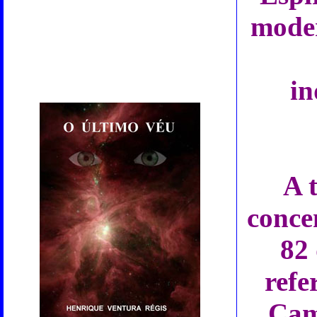
moder
in
A 
conce
82 
refe
Cam