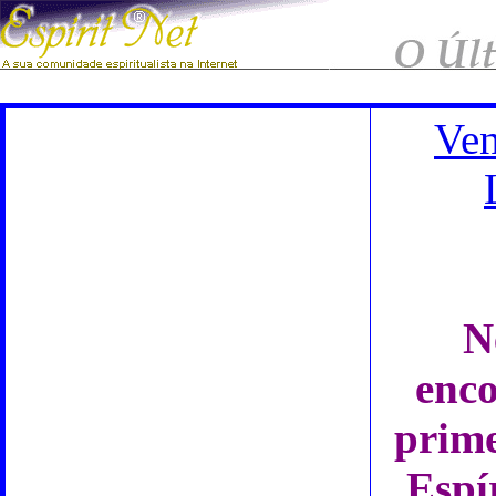
Ve
N
enco
prime
Espí