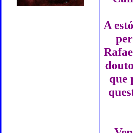
A estó
per
Rafae
douto
que 
ques
Ven